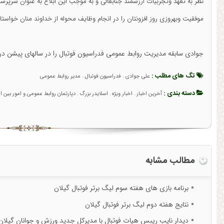
نظر به تعهد وتجربیات ارزشمند جنابعالی و به موجب این ابلاغ به عنوان سرپ
موفقیت وبهروزی روز افزونتان را در انجام وظایف محوله از خداوند منان خواستار
جوادی سابقه مدیریت روابط عمومی فدراسیون فوتبال را در سالهای پیشن در ک
تگ های مطلب :
علی جوادی
فدراسیون فوتبال
مدیر روابط عمومی
،
،
دسته بندی :
آخرین اخبار
اخبار ویژه
اسلایدر بزرگ
دپارتمان روابط عمومی و امور بین ال
,
,
,
مطالب مشابه
برنامه بازی های هفته سوم لیگ برتر فوتبال گیلان
نتایج هفته دوم لیگ برتر فوتبال گیلان
دیدار نایب رییس هیات فوتبال با مدیرکل جدید ورزش و جوانان گیلا