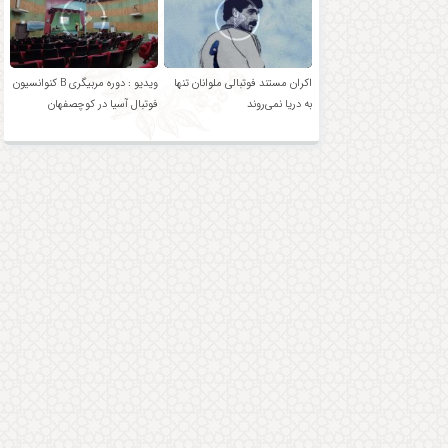
اکران مستند فوتبالی ملوانان تنها
ویدیو : دوره مربیگری B کنوانسیون
به دریا نمی‌روند
فوتبال آسیا در کوچصفهان