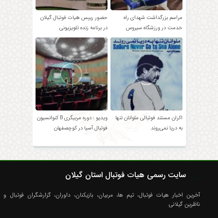
مراسم بزرگداشت شهدای راه
حضور رییس هیات فوتبال گیلان
خدمت در ورزشگاه سیروس
در برنامه زنده تلویزیونی
قایقران بندر انزلی
اکران مستند فوتبالی ملوانان تنها
ویدیو : دوره مربیگری B کنوانسیون
به دریا نمی‌روند
فوتبال آسیا در کوچصفهان
سایت رسمی هیات فوتبال استان گیلان
آخرین اخبار هیات فوتبال، تیم ها، مربیان، بازیکنان، داوران، گزارشگران فوتبال و
ناظرین گیلانی