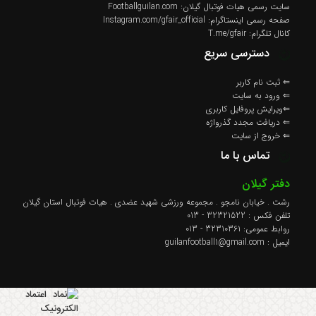
سایت رسمی هیات فوتبال گیلان: Footballguilan.com
صفحه رسمی اینستاگرام: Instagram.com/gfair_official
کانال تلگرام: T.me/gfair
دسترسی سریع
⇐ ثبت نام کاربر
⇐ ورود به سایت
⇐ویرایش پروفایل کاربری
⇐ دریافت مجدد گذرواژه
⇐ خروج از سایت
تماس با ما
دفتر گیلان
رشت . خیابان نامجو . مجموعه ورزشی شهید عضدی . هیات فوتبال استان گیلان
تلفن فکس : 32321522 - 013
روابط عمومی: 32310361 - 013
ايميل : guilanfootball1@gmail.com